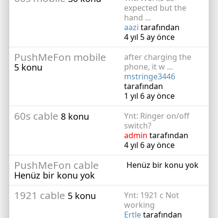
expected but the
hand ...
aazi
tarafından
4 yıl 5 ay önce
PushMeFon mobile
after charging the
5 konu
phone, it w ...
mstringe3446
tarafından
1 yıl 6 ay önce
60s cable
8 konu
Ynt: Ringer on/off
switch?
admin
tarafından
4 yıl 6 ay önce
PushMeFon cable
Henüz bir konu yok
Henüz bir konu yok
1921 cable
5 konu
Ynt: 1921 c Not
working
Ertle
tarafından