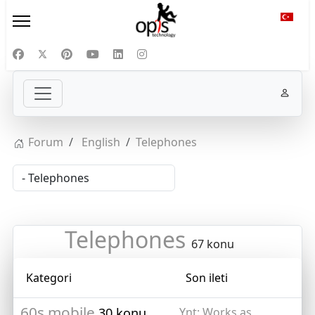
Diliniz
Forum
English
Telephones
Telephones
67 konu
Kategori
Son ileti
60s mobile
30 konu
Ynt: Works as