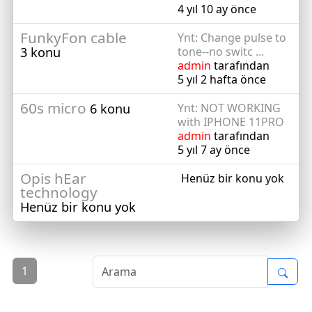
4 yıl 10 ay önce
FunkyFon cable
Ynt: Change pulse to
3 konu
tone--no switc ...
admin
tarafından
5 yıl 2 hafta önce
60s micro
6 konu
Ynt: NOT WORKING
with IPHONE 11PRO
admin
tarafından
5 yıl 7 ay önce
Opis hEar
Henüz bir konu yok
technology
Henüz bir konu yok
1