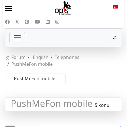
Diliniz
Forum
English
Telephones
PushMeFon mobile
PushMeFon mobile
5 konu