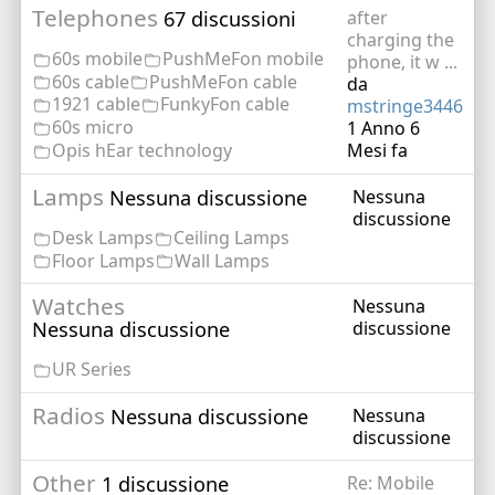
Telephones
67 discussioni
after
charging the
60s mobile
PushMeFon mobile
phone, it w ...
60s cable
PushMeFon cable
da
1921 cable
FunkyFon cable
mstringe3446
60s micro
1 Anno 6
Opis hEar technology
Mesi fa
Lamps
Nessuna discussione
Nessuna
discussione
Desk Lamps
Ceiling Lamps
Floor Lamps
Wall Lamps
Watches
Nessuna
Nessuna discussione
discussione
UR Series
Radios
Nessuna discussione
Nessuna
discussione
Other
1 discussione
Re: Mobile