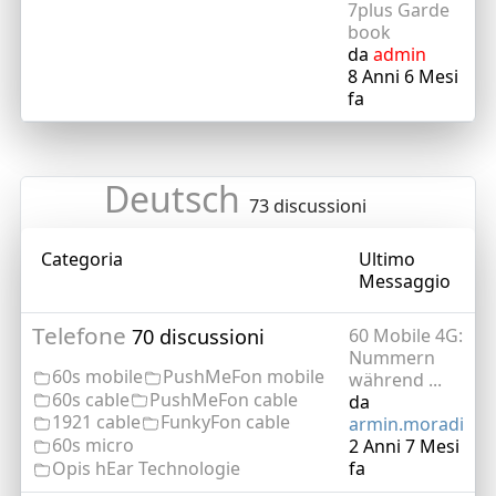
7plus Garde
book
da
admin
8 Anni 6 Mesi
fa
Deutsch
73 discussioni
Categoria
Ultimo
Messaggio
Telefone
70 discussioni
60 Mobile 4G:
Nummern
60s mobile
PushMeFon mobile
während ...
60s cable
PushMeFon cable
da
1921 cable
FunkyFon cable
armin.moradi
60s micro
2 Anni 7 Mesi
Opis hEar Technologie
fa