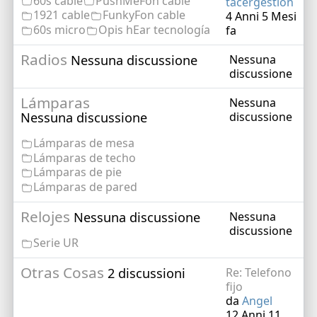
60s cable
PushMeFon cable
tacergestion
1921 cable
FunkyFon cable
4 Anni 5 Mesi
60s micro
Opis hEar tecnología
fa
Radios
Nessuna discussione
Nessuna
discussione
Lámparas
Nessuna
Nessuna discussione
discussione
Lámparas de mesa
Lámparas de techo
Lámparas de pie
Lámparas de pared
Relojes
Nessuna discussione
Nessuna
discussione
Serie UR
Otras Cosas
2 discussioni
Re: Telefono
fijo
da
Angel
12 Anni 11