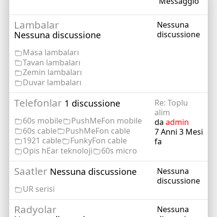
Messaggio
Lambalar
Nessuna
Nessuna discussione
discussione
Masa lambaları
Tavan lambaları
Zemin lambaları
Duvar lambaları
Telefonlar
1 discussione
Re: Toplu
alim
60s mobile
PushMeFon mobile
da
admin
60s cable
PushMeFon cable
7 Anni 3 Mesi
1921 cable
FunkyFon cable
fa
Opis hEar teknoloji
60s micro
Saatler
Nessuna discussione
Nessuna
discussione
UR serisi
Radyolar
Nessuna