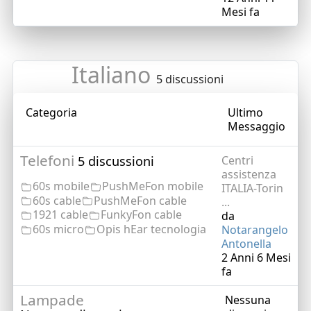
Mesi fa
Italiano
5 discussioni
Categoria
Ultimo
Messaggio
Telefoni
5 discussioni
Centri
assistenza
60s mobile
PushMeFon mobile
ITALIA-Torin
60s cable
PushMeFon cable
...
1921 cable
FunkyFon cable
da
60s micro
Opis hEar tecnologia
Notarangelo
Antonella
2 Anni 6 Mesi
fa
Lampade
Nessuna