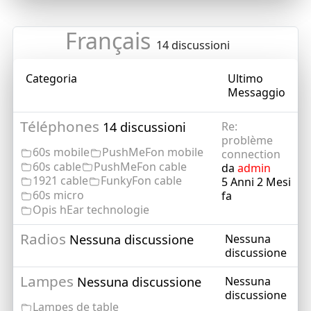
Français
14 discussioni
Categoria
Ultimo
Messaggio
Téléphones
14 discussioni
Re:
problème
60s mobile
PushMeFon mobile
connection
60s cable
PushMeFon cable
da
admin
1921 cable
FunkyFon cable
5 Anni 2 Mesi
60s micro
fa
Opis hEar technologie
Radios
Nessuna discussione
Nessuna
discussione
Lampes
Nessuna discussione
Nessuna
discussione
Lampes de table