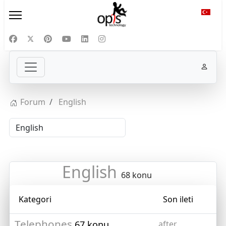
Diliniz
Forum
English
English
68 konu
Kategori
Son ileti
Telephones
67 konu
after