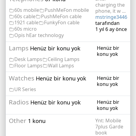
charging the
60s mobile
PushMeFon mobile
phone, it w ...
60s cable
PushMeFon cable
mstringe3446
1921 cable
FunkyFon cable
tarafından
60s micro
1 yıl 6 ay önce
Opis hEar technology
Lamps
Henüz bir konu yok
Henüz bir
konu yok
Desk Lamps
Ceiling Lamps
Floor Lamps
Wall Lamps
Watches
Henüz bir konu yok
Henüz bir
konu yok
UR Series
Radios
Henüz bir konu yok
Henüz bir
konu yok
Other
1 konu
Ynt: Mobile
7plus Garde
book