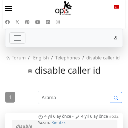
Diliniz
Forum
English
Telephones
disable caller id
disable caller id
1
4 yıl 6 ay önce
-
4 yıl 6 ay önce
#532
Yazan:
Kientzk
disable