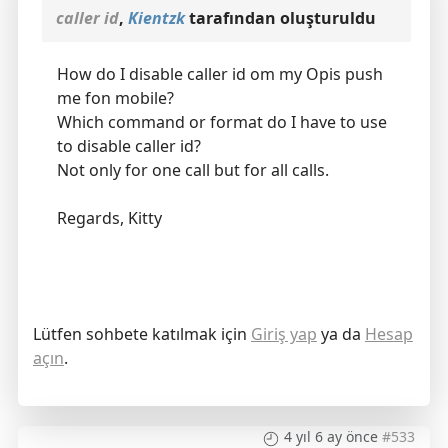
caller id
,
Kientzk
tarafından oluşturuldu
How do I disable caller id om my Opis push
me fon mobile?
Which command or format do I have to use
to disable caller id?
Not only for one call but for all calls.
Regards, Kitty
Lütfen sohbete katılmak için
Giriş yap
ya da
Hesap
açın
.
4 yıl 6 ay önce
#533