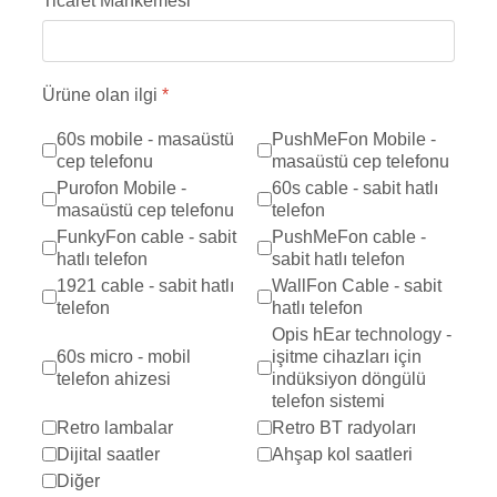
Ticaret Mahkemesi
Ürüne olan ilgi
*
60s mobile - masaüstü
PushMeFon Mobile -
cep telefonu
masaüstü cep telefonu
Purofon Mobile -
60s cable - sabit hatlı
masaüstü cep telefonu
telefon
FunkyFon cable - sabit
PushMeFon cable -
hatlı telefon
sabit hatlı telefon
1921 cable - sabit hatlı
WallFon Cable - sabit
telefon
hatlı telefon
Opis hEar technology -
60s micro - mobil
işitme cihazları için
telefon ahizesi
indüksiyon döngülü
telefon sistemi
Retro lambalar
Retro BT radyoları
Dijital saatler
Ahşap kol saatleri
Diğer