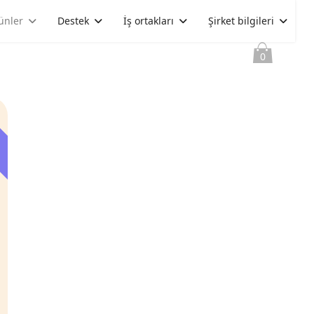
ünler
Destek
İş ortakları
Şirket bilgileri
0