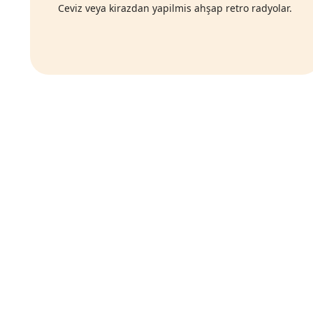
Ceviz veya kirazdan yapilmis ahşap retro radyolar.