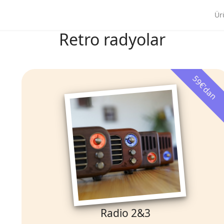
Ür
Retro radyolar
59€'dan
Radio 2&3