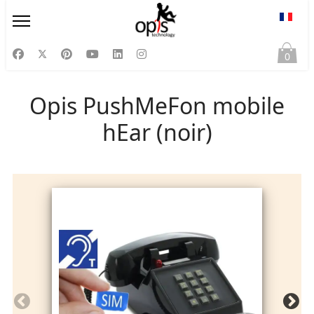
Sélect
0
Opis PushMeFon mobile
hEar (noir)