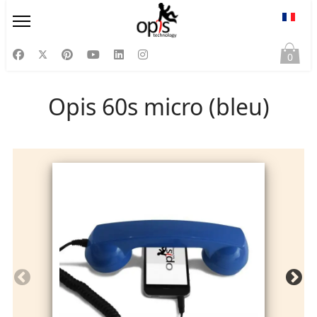
Sélect
0
Opis 60s micro (bleu)