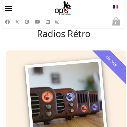
Sélect
0
Radios Rétro
de 59€