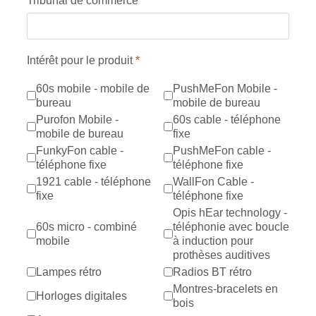
Tribunal de commerce
Intérêt pour le produit
*
60s mobile - mobile de
PushMeFon Mobile -
bureau
mobile de bureau
Purofon Mobile -
60s cable - téléphone
mobile de bureau
fixe
FunkyFon cable -
PushMeFon cable -
téléphone fixe
téléphone fixe
1921 cable - téléphone
WallFon Cable -
fixe
téléphone fixe
Opis hEar technology -
60s micro - combiné
téléphonie avec boucle
mobile
à induction pour
prothèses auditives
Lampes rétro
Radios BT rétro
Montres-bracelets en
Horloges digitales
bois