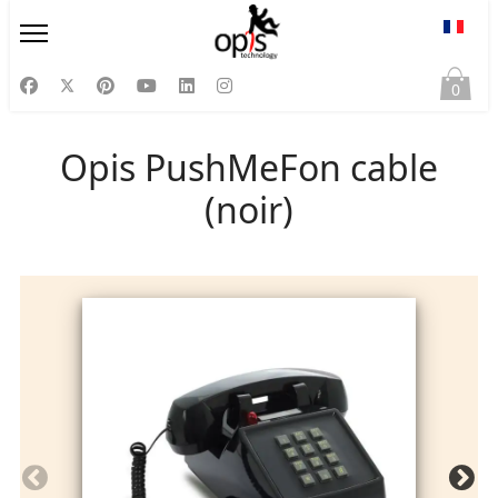
Sélect
0
Opis PushMeFon cable
(noir)