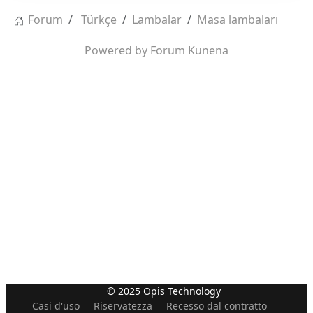
Forum
Türkçe
Lambalar
Masa lambaları
Powered by
Forum Kunena
© 2025 Opis Technology
Casi d'uso
Riservatezza
Recesso dal contratto