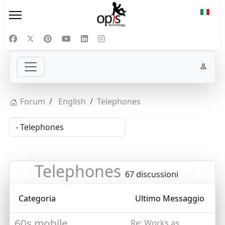
Selezi
Forum
English
Telephones
Telephones
67 discussioni
Categoria
Ultimo Messaggio
60s mobile
Re: Works as