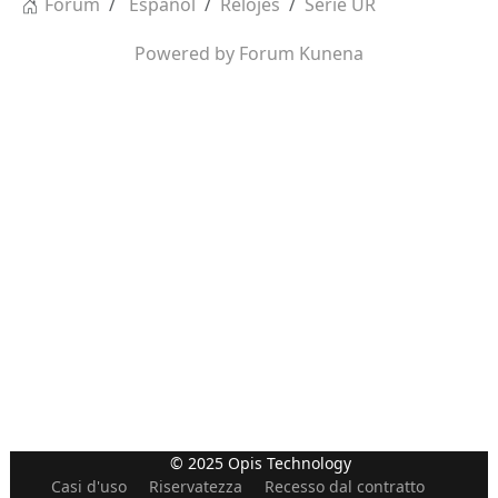
Forum
Español
Relojes
Serie UR
Powered by
Forum Kunena
© 2025 Opis Technology
Casi d'uso
Riservatezza
Recesso dal contratto