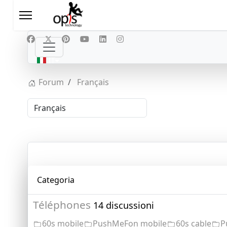
Seleziona la tua lingua
IT
Forum
Français
Categoria
Téléphones
14 discussioni
60s mobile
PushMeFon mobile
60s cable
P