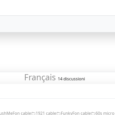
Français
14 discussioni
ushMeFon cable
1921 cable
FunkyFon cable
60s micro