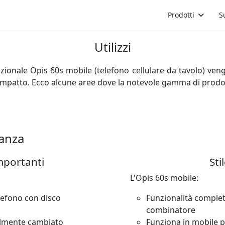
a
Prodotti
S
Utilizzi
zionale Opis 60s mobile (telefono cellulare da tavolo) vengono 
mpatto. Ecco alcune aree dove la notevole gamma di prodott
tanza
importanti
Sti
L'Opis 60s mobile:
elefono con disco
Funzionalità complete
combinatore
cilmente cambiato
Funziona in mobile p