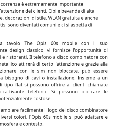
oncorrenza è estremamente importante
'attenzione dei clienti. Cibi e bevande di alta
te, decorazioni di stile, WLAN gratuita e anche
tis, sono diventati comuni e ci si aspetta di
e da tavolo The Opis 60s mobile con il suo
ante design classico, vi fornisce l'opportunità di
ali e ristoranti. Il telefono a disco combinatore con
allico attirerà di certo l'attenzione e grazie alla
nzionare con le sim non bloccate, può essere
za bisogno di cavi o installazione. Insieme a un
i tipo flat si possono offrire ai clienti chiamate
ccattivante telefono. Si possono bloccare le
potenzialmente costose.
i cambiare facilmente il logo del disco combinatore
 diversi colori, l'Opis 60s mobile si può adattare e
tmosfera e contesto.