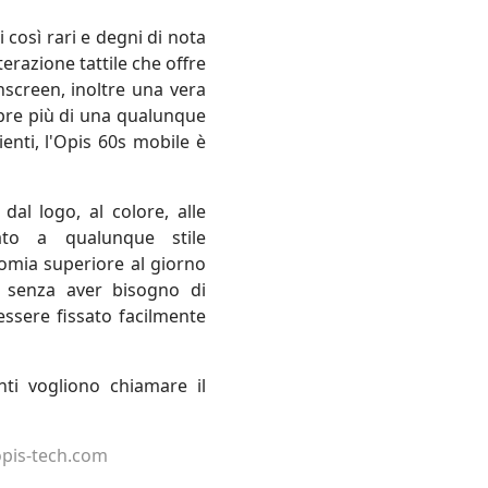
 così rari e degni di nota
erazione tattile che offre
hscreen, inoltre una vera
pre più di una qualunque
enti, l'Opis 60s mobile è
al logo, al colore, alle
tato a qualunque stile
omia superiore al giorno
 senza aver bisogno di
essere fissato facilmente
nti vogliono chiamare il
pis-tech.com