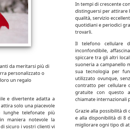
In tempi di crescente c
distinguersi per attirare l
qualità, servizio eccellen
quotidiani e periodici gra
trovarli.
Il telefono cellular
inconfondibile, affascin
spiccare tra gli altri loc
suoneria a campanello met
santi da meritarsi più di
sua tecnologia per fu
irra personalizzato o
utilizzato ovunque, sen
loro un regalo
contratto per cellulare d
gratuite con questo a
le e divertente adatta a
chiamate internazionali 
 attira solo una piacevole
Grazie alla possibilità d
 lunghe telefonate più
e alla disponibilità di 8
 in maniera notevole la
migliorare ogni tipo di a
di sicuro i vostri clienti vi