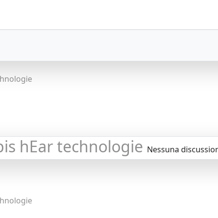
chnologie
is hEar technologie
Nessuna discussio
chnologie