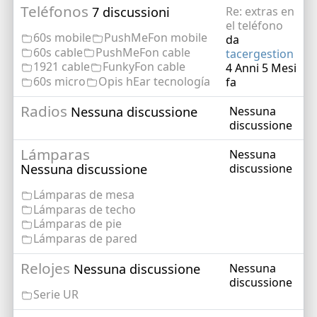
Teléfonos
7 discussioni
Re: extras en
el teléfono
60s mobile
PushMeFon mobile
da
60s cable
PushMeFon cable
tacergestion
1921 cable
FunkyFon cable
4 Anni 5 Mesi
60s micro
Opis hEar tecnología
fa
Radios
Nessuna discussione
Nessuna
discussione
Lámparas
Nessuna
Nessuna discussione
discussione
Lámparas de mesa
Lámparas de techo
Lámparas de pie
Lámparas de pared
Relojes
Nessuna discussione
Nessuna
discussione
Serie UR