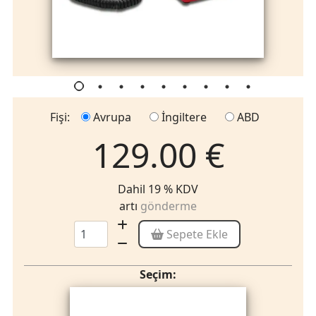
Fişi:
Avrupa
İngiltere
ABD
129.00 €
Dahil 19 % KDV
artı
gönderme
Sepete Ekle
Seçim: