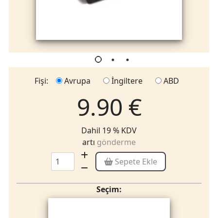
Fişi:
Avrupa
İngiltere
ABD
9.90 €
Dahil 19 % KDV
artı
gönderme
Sepete Ekle
Seçim: