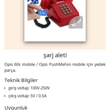
şarj aleti
Opis 60s mobile
/ Opis PushMeFon mobile
için yedek
parça
.
Teknik Bilgiler
giriş voltajı
:
100V
-
250V
çıkış voltajı
:
5V
/
0.5A
Uygunluk