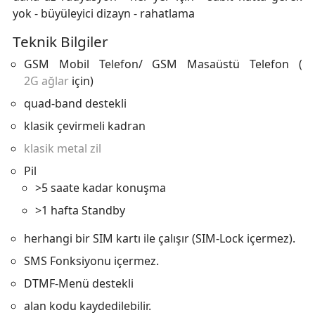
yok - büyüleyici dizayn - rahatlama
Teknik Bilgiler
GSM Mobil Telefon/ GSM Masaüstü Telefon (
2G ağlar
için)
quad-band destekli
klasik çevirmeli kadran
klasik metal zil
Pil
>5 saate kadar konuşma
>1 hafta Standby
herhangi bir SIM kartı ile çalışır (SIM-Lock içermez).
SMS Fonksiyonu içermez.
DTMF-Menü destekli
alan kodu kaydedilebilir.