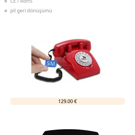
CE / RoHS
pil geri dönüşümü
129.00 €