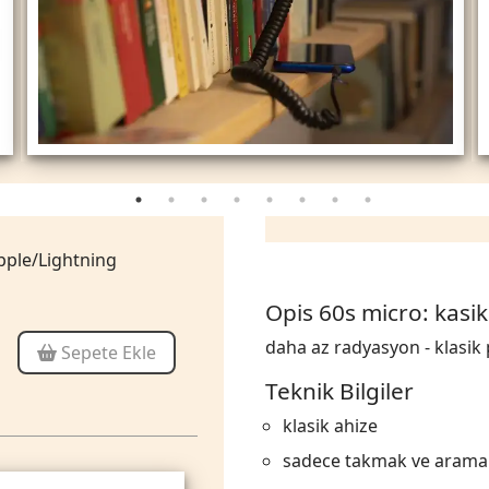
pple/Lightning
Opis 60s micro: kasik
daha az radyasyon - klasik p
Sepete Ekle
Teknik Bilgiler
klasik ahize
sadece takmak ve arama