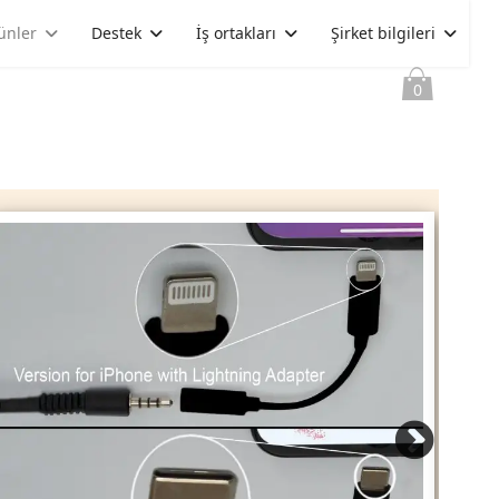
ünler
Destek
İş ortakları
Şirket bilgileri
0