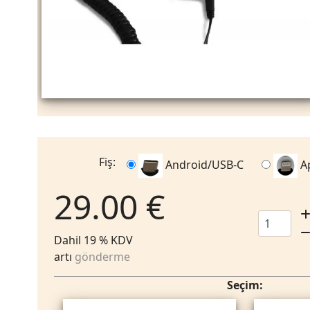
Fiş:
Android/USB-C
A
29.00 €
Dahil 19 % KDV
artı
gönderme
Seçim: