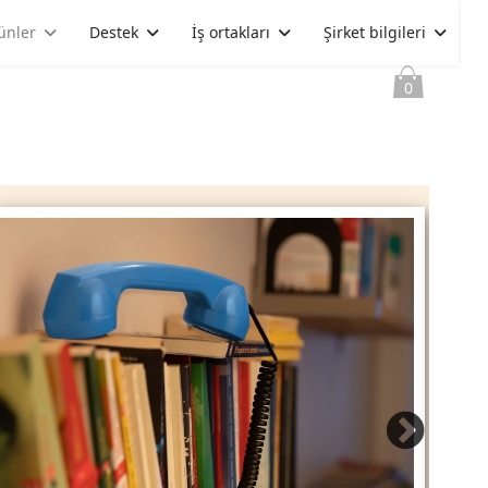
ünler
Destek
İş ortakları
Şirket bilgileri
0