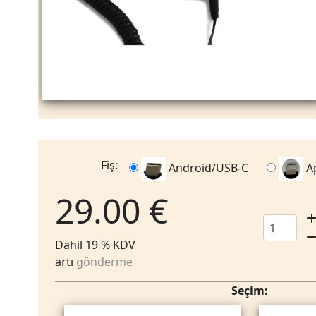
Fiş:
Android/USB-C
A
29.00 €
Dahil 19 % KDV
artı
gönderme
Seçim: