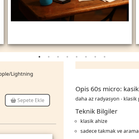
pple/Lightning
Opis 60s micro: kasik
daha az radyasyon - klasik p
Sepete Ekle
Teknik Bilgiler
klasik ahize
sadece takmak ve arama