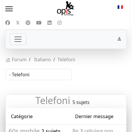
Sélect
Forum
Italiano
Telefoni
Telefoni
5 sujets
Catégorie
Dernier message
60s mobile
2 sujets
Re: Il cellulare non