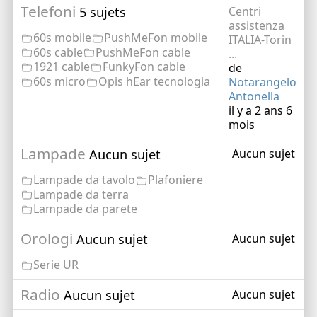
Telefoni
5 sujets
Centri
assistenza
60s mobile
PushMeFon mobile
ITALIA-Torin
60s cable
PushMeFon cable
...
1921 cable
FunkyFon cable
de
60s micro
Opis hEar tecnologia
Notarangelo
Antonella
il y a 2 ans 6
mois
Lampade
Aucun sujet
Aucun sujet
Lampade da tavolo
Plafoniere
Lampade da terra
Lampade da parete
Orologi
Aucun sujet
Aucun sujet
Serie UR
Radio
Aucun sujet
Aucun sujet