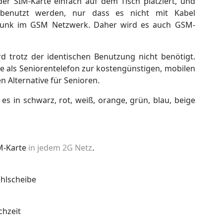
er SIM-Karte einfach auf dem Tisch platziert, und
n benutzt werden, nur dass es nicht mit Kabel
 Funk im GSM Netzwerk. Daher wird es auch GSM-
rd trotz der identischen Benutzung nicht benötigt.
e als Seniorentelefon zur kostengünstigen, mobilen
 Alternative für Senioren.
es in schwarz, rot, weiß, orange, grün, blau, beige
IM-Karte
in jedem 2G Netz
.
ählscheibe
chzeit