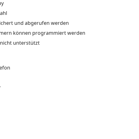
by
ahl
ichert und abgerufen werden
mmern können programmiert werden
icht unterstützt
lefon
r