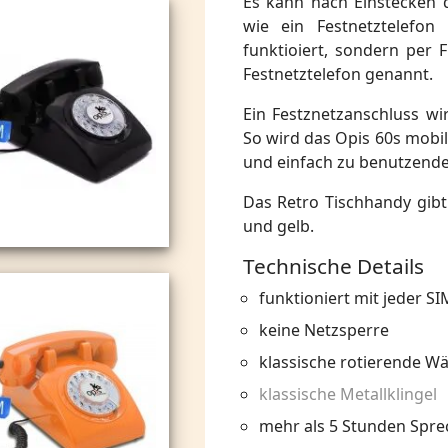
Es kann nach Einstecken d
wie ein Festnetztelefo
funktioiert, sondern per
Festnetztelefon genannt.
Ein Festznetzanschluss wi
So wird das Opis 60s mobil
und einfach zu benutzenden
Das Retro Tischhandy gibt 
und gelb.
Technische Details
funktioniert mit jeder S
keine Netzsperre
klassische rotierende W
klassische Metallklingel
mehr als 5 Stunden Spre