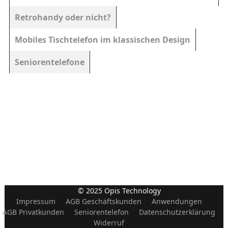
Retrohandy oder nicht?
Mobiles Tischtelefon im klassischen Design
Seniorentelefone
© 2025 Opis Technology
Impressum
AGB Geschäftskunden
Anwendungen
AGB Privatkunden
Seniorentelefon
Datenschutzerklärung
Widerruf