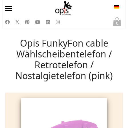
Sprac
0
Opis FunkyFon cable
Wählscheibentelefon /
Retrotelefon /
Nostalgietelefon (pink)