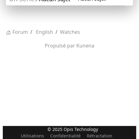
Forum
English
Watches
Propulsé par
Kunena
© 2025 Opis Technology
Utilisations
Confidentialité
Rétractation