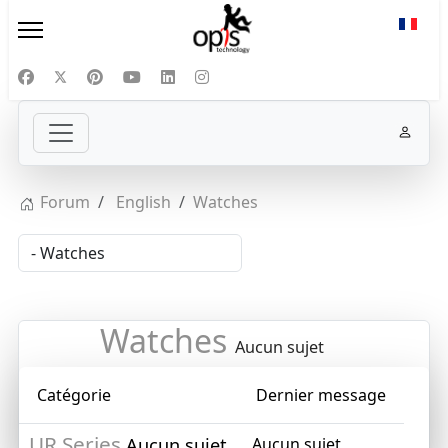
Sélect
Forum
English
Watches
Watches
Aucun sujet
Catégorie
Dernier message
UR Series
Aucun sujet
Aucun sujet