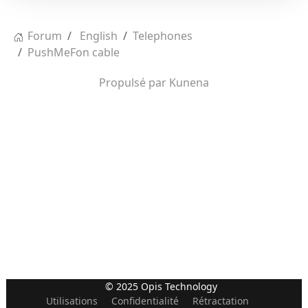
Forum
English
Telephones
PushMeFon cable
Propulsé par
Kunena
© 2025 Opis Technology
Utilisations
Confidentialité
Rétractation