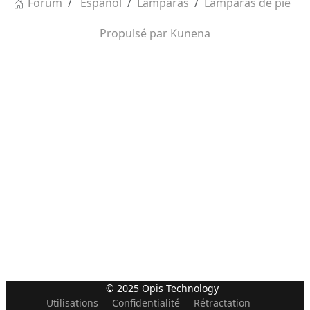
Forum
Español
Lámparas
Lámparas de pie
Propulsé par
Kunena
© 2025 Opis Technology
Utilisations
Confidentialité
Rétractation