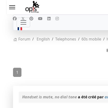
Sélectionnez votre langue
FR
Forum
English
Telephones
60s mobile
1
Handset is mute, no dial tone
a été créé par
a