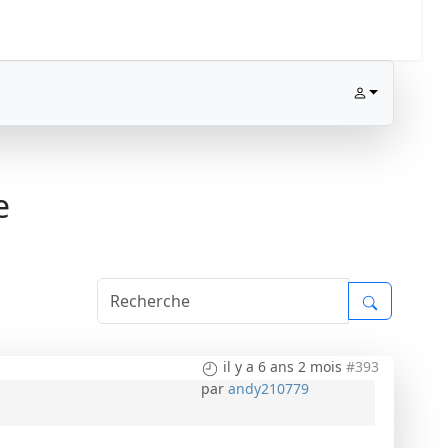
e
il y a 6 ans 2 mois
#393
par
andy210779