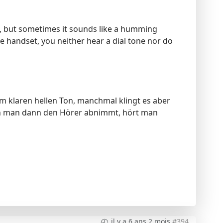
e, but sometimes it sounds like a humming
he handset, you neither hear a dial tone nor do
em klaren hellen Ton, manchmal klingt es aber
nn man dann den Hörer abnimmt, hört man
il y a 6 ans 2 mois
#394