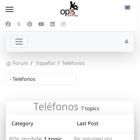
Select
Forum
Español
Teléfonos
Teléfonos
7 topics
Category
Last Post
60s mobile
1 topic
Re: volumen voz