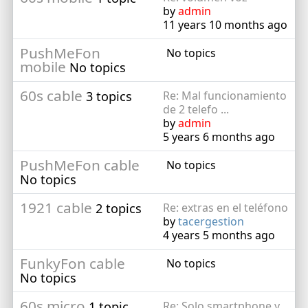
by
admin
11 years 10 months ago
PushMeFon
No topics
mobile
No topics
60s cable
3 topics
Re: Mal funcionamiento
de 2 telefo ...
by
admin
5 years 6 months ago
PushMeFon cable
No topics
No topics
1921 cable
2 topics
Re: extras en el teléfono
by
tacergestion
4 years 5 months ago
FunkyFon cable
No topics
No topics
60s micro
1 topic
Re: Solo smartphone y