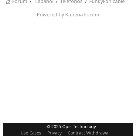
Forum
Español
Teléfonos
FunkyFon cable
Powered by
Kunena Forum
© 2025 Opis Technology
Use Cases
Privacy
Contract Withdrawal