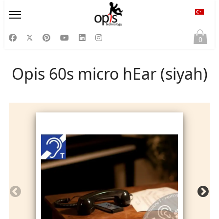
Diliniz
0
Opis 60s micro hEar (siyah)