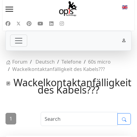
Select
Forum
Deutsch
Telefone
60s micro
Wackelkontaktanfälligkeit des Kabels???
Wackelkontaktanfälligkeit
des Kabels???
1