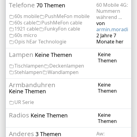
Telefone
70 Themen
60 Mobile 4G:
Nummern
60s mobile
PushMeFon mobile
während ...
60s cable
PushMeFon cable
von
1921 cable
FunkyFon cable
armin.moradi
60s micro
2 Jahre 7
Opis hEar Technologie
Monate her
Lampen
Keine Themen
Keine
Themen
Tischlampen
Deckenlampen
Stehlampen
Wandlampen
Armbanduhren
Keine
Keine Themen
Themen
UR Serie
Radios
Keine Themen
Keine
Themen
Anderes
3 Themen
Aw: