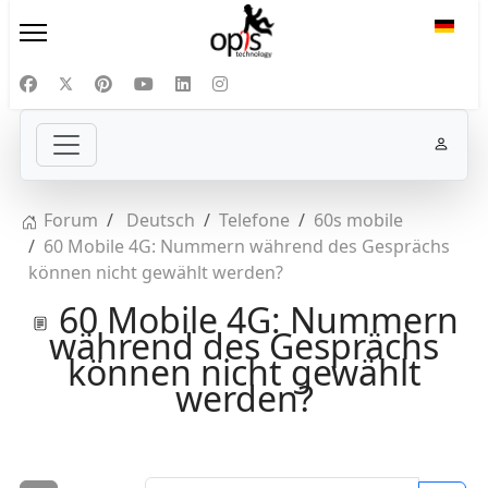
Sprac
Forum
Deutsch
Telefone
60s mobile
60 Mobile 4G: Nummern während des Gesprächs
können nicht gewählt werden?
60 Mobile 4G: Nummern
während des Gesprächs
können nicht gewählt
werden?