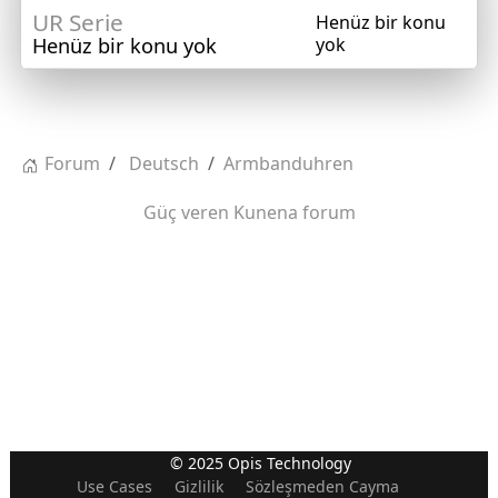
UR Serie
Henüz bir konu
Henüz bir konu yok
yok
Forum
Deutsch
Armbanduhren
Güç veren
Kunena forum
© 2025 Opis Technology
Use Cases
Gizlilik
Sözleşmeden Cayma