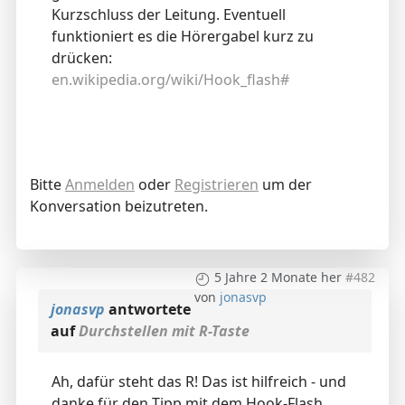
Kurzschluss der Leitung. Eventuell
funktioniert es die Hörergabel kurz zu
drücken:
en.wikipedia.org/wiki/Hook_flash#
Bitte
Anmelden
oder
Registrieren
um der
Konversation beizutreten.
5 Jahre 2 Monate her
#482
von
jonasvp
jonasvp
antwortete
auf
Durchstellen mit R-Taste
Ah, dafür steht das R! Das ist hilfreich - und
danke für den Tipp mit dem Hook-Flash,