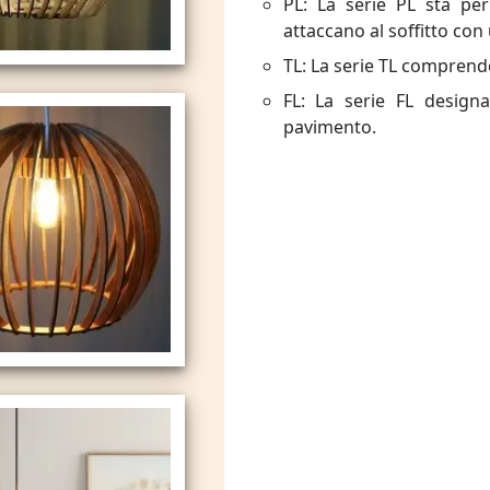
PL: La serie PL sta pe
attaccano al soffitto con
TL: La serie TL comprend
FL: La serie FL design
pavimento.