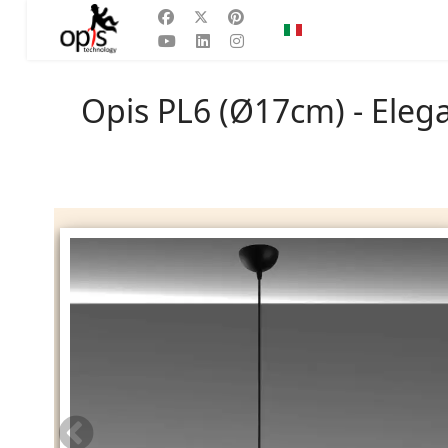
Seleziona la tua lingu
IT
Opis PL6 (Ø17cm) - Eleg