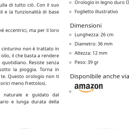
Orologio in legno duro 
lla di tutto ciò. Con il suo
Foglietto illustrativo
li e la funzionalità di base
Dimensioni
hé eccentrici, ma per il loro
Lunghezza: 26 cm
Diametro: 36 mm
l cinturino non è trattato in
Altezza: 12 mm
olio, il che basta a rendere
Peso: 39 gr
o quotidiano. Resiste senza
otto la pioggia. Torna in
Disponibile anche vi
a te. Questo orologio non ti
torici meno frettolosi.
o naturale e guidato dal
ario e lunga durata della