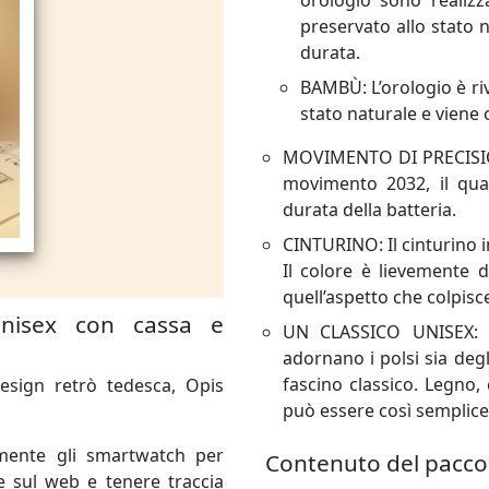
orologio sono realizz
preservato allo stato 
durata.
BAMBÙ: L’orologio è riv
stato naturale e viene
MOVIMENTO DI PRECISIONE
movimento 2032, il quale
durata della batteria.
CINTURINO: Il cinturino i
Il colore è lievemente 
quell’aspetto che colpisce
Unisex con cassa e
UN CLASSICO UNISEX: Le
adornano i polsi sia degl
fascino classico. Legno,
esign retrò tedesca, Opis
può essere così semplice
emente gli smartwatch per
Contenuto del pacco
e sul web e tenere traccia