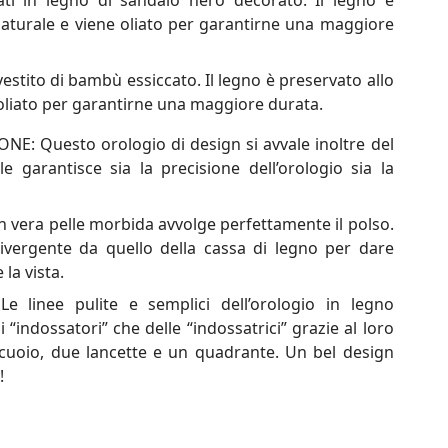
ati in legno di sandalo nero decorato. Il legno è
naturale e viene oliato per garantirne una maggiore
estito di bambù essiccato. Il legno è preservato allo
 oliato per garantirne una maggiore durata.
: Questo orologio di design si avvale inoltre del
 garantisce sia la precisione dell’orologio sia la
n vera pelle morbida avvolge perfettamente il polso.
divergente da quello della cassa di legno per dare
 la vista.
 linee pulite e semplici dell’orologio in legno
i “indossatori” che delle “indossatrici” grazie al loro
 cuoio, due lancette e un quadrante. Un bel design
!