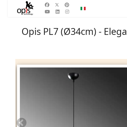
Seleziona la tua lingu
IT
Opis PL7 (Ø34cm) - Elega