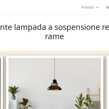
a
Prodotti
S
nte lampada a sospensione rea
rame