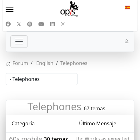
Selecc
Forum
English
Telephones
Telephones
67 temas
Categoría
Último Mensaje
60s mobile
30 temas
Re: Works as expected