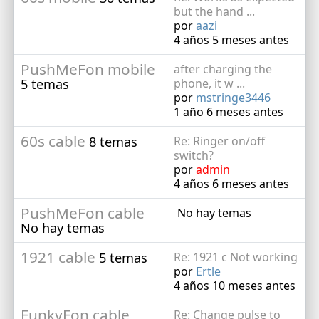
but the hand ...
por
aazi
4 años 5 meses antes
PushMeFon mobile
after charging the
5 temas
phone, it w ...
por
mstringe3446
1 año 6 meses antes
60s cable
8 temas
Re: Ringer on/off
switch?
por
admin
4 años 6 meses antes
PushMeFon cable
No hay temas
No hay temas
1921 cable
5 temas
Re: 1921 c Not working
por
Ertle
4 años 10 meses antes
FunkyFon cable
Re: Change pulse to