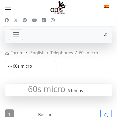
Selecc
Forum
English
Telephones
60s micro
60s micro
6 temas
1