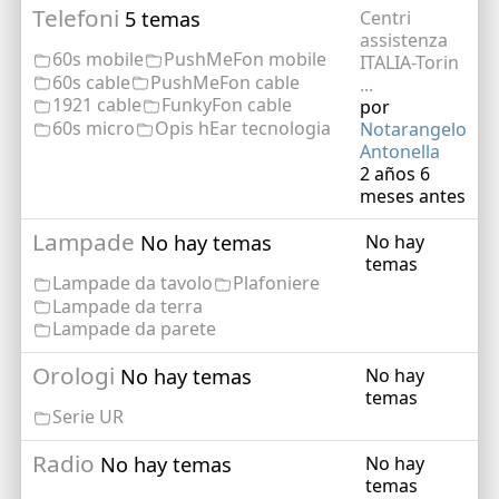
Telefoni
5 temas
Centri
assistenza
60s mobile
PushMeFon mobile
ITALIA-Torin
60s cable
PushMeFon cable
...
1921 cable
FunkyFon cable
por
60s micro
Opis hEar tecnologia
Notarangelo
Antonella
2 años 6
meses antes
Lampade
No hay temas
No hay
temas
Lampade da tavolo
Plafoniere
Lampade da terra
Lampade da parete
Orologi
No hay temas
No hay
temas
Serie UR
Radio
No hay temas
No hay
temas