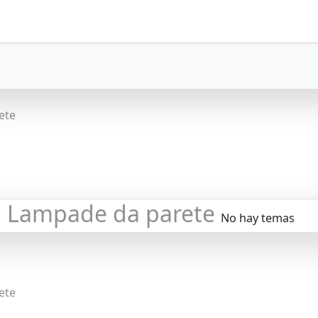
ete
Lampade da parete
No hay temas
ete