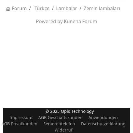
Forum
Türkçe
Lambalar
Zemin lambaları
Powered by
Kunena Forum
© 2025 Opis Technology
Impressum
AGB Geschäftskunden
Anwendungen
AGB Privatkunden
Seniorentelefon
Datenschutzerklärung
Widerruf