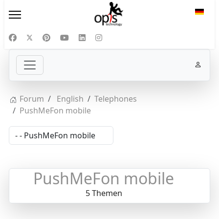
Sprac
Forum
English
Telephones
PushMeFon mobile
PushMeFon mobile
5 Themen